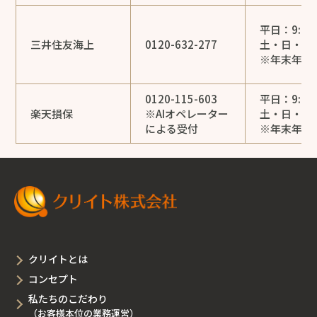
平日：9:00
三井住友海上
0120-632-277
土・日・祝日：
※年末年始
0120-115-603
平日：9:00
楽天損保
※AIオペレーター
土・日・祝日：
による受付
※年末年始
クリイトとは
コンセプト
私たちのこだわり
（お客様本位の業務運営）