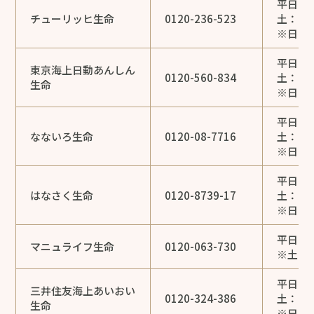
平日：9:
チューリッヒ生命
0120-236-523
土：9:0
※日・
平日：9:
東京海上日動あんしん
0120-560-834
土：9:0
生命
※日・
平日：9:
なないろ生命
0120-08-7716
土：9:0
※日・
平日：9:
はなさく生命
0120-8739-17
土：9:0
※日・祝
平日：9:
マニュライフ生命
0120-063-730
※土・日
平日：9:
三井住友海上あいおい
0120-324-386
土：9:0
生命
※日・