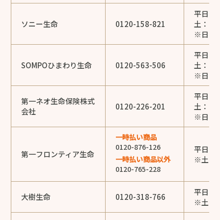
平日：9:
ソニー生命
0120-158-821
土：9:0
※日・
平日：9:
SOMPOひまわり生命
0120-563-506
土：9:0
※日・祝
平日：9:
第一ネオ生命保険株式
0120-226-201
土：9:0
会社
※日・
一時払い商品
0120-876-126
平日：9:
第一フロンティア生命
一時払い商品以外
※土・
0120-765-228
平日：9:
大樹生命
0120-318-766
※土・