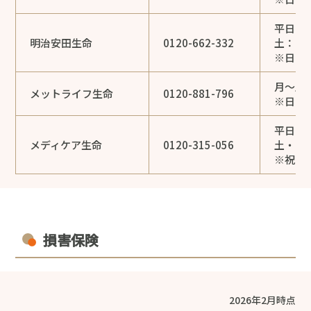
平日：9:
明治安田生命
0120-662-332
土：9:0
※日・
月～土：9
メットライフ生命
0120-881-796
※日・
平日：9:
メディケア生命
0120-315-056
土・日：9
※祝日
損害保険
2026年2月時点